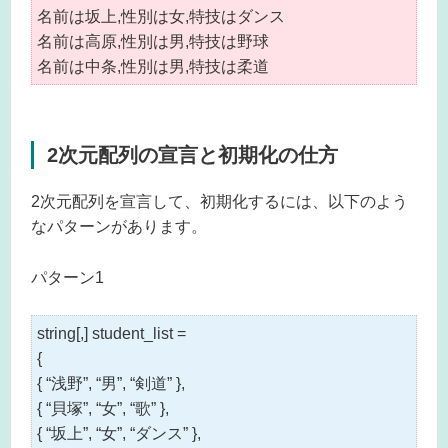
名前は坂上,性別は女,特技はダンス
名前は高原,性別は男,特技は野球
名前は中条,性別は男,特技は柔道
2次元配列の宣言と初期化の仕方
2次元配列を宣言して、初期化するには、以下のよう
なパターンがあります。
パターン1
string[,] student_list =
{
{ “浅野”, “男”, “剣道” },
{ “貝塚”, “女”, “歌” },
{ “坂上”, “女”, “ダンス” },