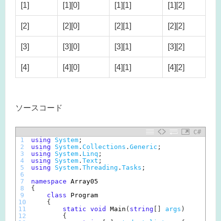
[1]
[1][0]
[1][1]
[1][2]
[2]
[2][0]
[2][1]
[2][2]
[3]
[3][0]
[3][1]
[3][2]
[4]
[4][0]
[4][1]
[4][2]
ソースコード
C#
1
using
System
;
2
using
System
.
Collections
.
Generic
;
3
using
System
.
Linq
;
4
using
System
.
Text
;
5
using
System
.
Threading
.
Tasks
;
6
7
namespace
Array05
8
{
9
class
Program
10
{
11
static
void
Main
(
string
[
]
args
)
12
{