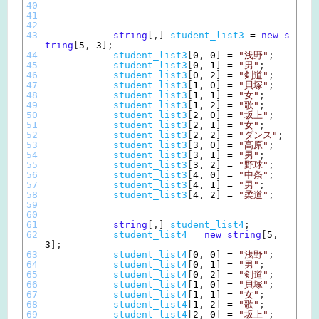
40
41
42
43
string
[
,
]
student_list3
=
new
s
tring
[
5
,
3
]
;
44
student_list3
[
0
,
0
]
=
"浅野"
;
45
student_list3
[
0
,
1
]
=
"男"
;
46
student_list3
[
0
,
2
]
=
"剣道"
;
47
student_list3
[
1
,
0
]
=
"貝塚"
;
48
student_list3
[
1
,
1
]
=
"女"
;
49
student_list3
[
1
,
2
]
=
"歌"
;
50
student_list3
[
2
,
0
]
=
"坂上"
;
51
student_list3
[
2
,
1
]
=
"女"
;
52
student_list3
[
2
,
2
]
=
"ダンス"
;
53
student_list3
[
3
,
0
]
=
"高原"
;
54
student_list3
[
3
,
1
]
=
"男"
;
55
student_list3
[
3
,
2
]
=
"野球"
;
56
student_list3
[
4
,
0
]
=
"中条"
;
57
student_list3
[
4
,
1
]
=
"男"
;
58
student_list3
[
4
,
2
]
=
"柔道"
;
59
60
61
string
[
,
]
student_list4
;
62
student_list4
=
new
string
[
5
,
3
]
;
63
student_list4
[
0
,
0
]
=
"浅野"
;
64
student_list4
[
0
,
1
]
=
"男"
;
65
student_list4
[
0
,
2
]
=
"剣道"
;
66
student_list4
[
1
,
0
]
=
"貝塚"
;
67
student_list4
[
1
,
1
]
=
"女"
;
68
student_list4
[
1
,
2
]
=
"歌"
;
69
student_list4
[
2
,
0
]
=
"坂上"
;