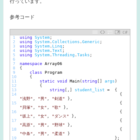
行っています。
参考コード
C#
1
using
System
;
2
using
System
.
Collections
.
Generic
;
3
using
System
.
Linq
;
4
using
System
.
Text
;
5
using
System
.
Threading
.
Tasks
;
6
7
namespace
Array06
8
{
9
class
Program
10
{
11
static
void
Main
(
string
[
]
args
)
12
{
13
string
[
,
]
student_list
=
{
14
{
"浅野"
,
"男"
,
"剣道"
}
,
15
{
"貝塚"
,
"女"
,
"歌"
}
,
16
{
"坂上"
,
"女"
,
"ダンス"
}
,
17
{
"高原"
,
"男"
,
"野球"
}
,
18
{
"中条"
,
"男"
,
"柔道"
}
19
}
;