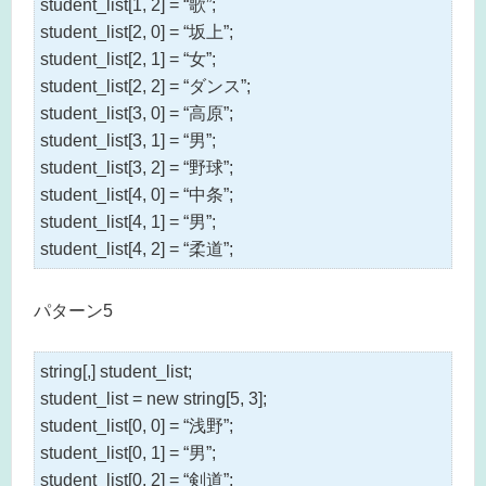
student_list[1, 2] = “歌”;
student_list[2, 0] = “坂上”;
student_list[2, 1] = “女”;
student_list[2, 2] = “ダンス”;
student_list[3, 0] = “高原”;
student_list[3, 1] = “男”;
student_list[3, 2] = “野球”;
student_list[4, 0] = “中条”;
student_list[4, 1] = “男”;
student_list[4, 2] = “柔道”;
パターン5
string[,] student_list;
student_list = new string[5, 3];
student_list[0, 0] = “浅野”;
student_list[0, 1] = “男”;
student_list[0, 2] = “剣道”;