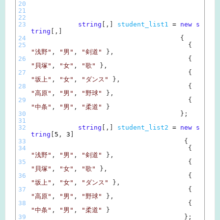
20
21
22
23
string
[
,
]
student_list1
=
new
s
tring
[
,
]
24
{
25
{
"浅野"
,
"男"
,
"剣道"
}
,
26
{
"貝塚"
,
"女"
,
"歌"
}
,
27
{
"坂上"
,
"女"
,
"ダンス"
}
,
28
{
"高原"
,
"男"
,
"野球"
}
,
29
{
"中条"
,
"男"
,
"柔道"
}
30
}
;
31
32
string
[
,
]
student_list2
=
new
s
tring
[
5
,
3
]
33
{
34
{
"浅野"
,
"男"
,
"剣道"
}
,
35
{
"貝塚"
,
"女"
,
"歌"
}
,
36
{
"坂上"
,
"女"
,
"ダンス"
}
,
37
{
"高原"
,
"男"
,
"野球"
}
,
38
{
"中条"
,
"男"
,
"柔道"
}
39
}
;