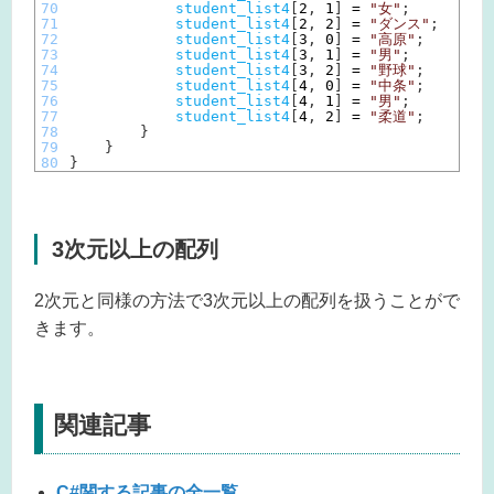
70
student_list4
[
2
,
1
]
=
"女"
;
71
student_list4
[
2
,
2
]
=
"ダンス"
;
72
student_list4
[
3
,
0
]
=
"高原"
;
73
student_list4
[
3
,
1
]
=
"男"
;
74
student_list4
[
3
,
2
]
=
"野球"
;
75
student_list4
[
4
,
0
]
=
"中条"
;
76
student_list4
[
4
,
1
]
=
"男"
;
77
student_list4
[
4
,
2
]
=
"柔道"
;
78
}
79
}
80
}
3次元以上の配列
2次元と同様の方法で3次元以上の配列を扱うことがで
きます。
関連記事
C#関する記事の全一覧