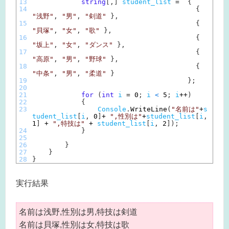
13
string
[
,
]
student_list
=
{
14
{
"浅野"
,
"男"
,
"剣道"
}
,
15
{
"貝塚"
,
"女"
,
"歌"
}
,
16
{
"坂上"
,
"女"
,
"ダンス"
}
,
17
{
"高原"
,
"男"
,
"野球"
}
,
18
{
"中条"
,
"男"
,
"柔道"
}
19
}
;
20
21
for
(
int
i
=
0
;
i
<
5
;
i
++
)
22
{
23
Console
.
WriteLine
(
"名前は"
+
s
tudent_list
[
i
,
0
]
+
",性別は"
+
student_list
[
i
,
1
]
+
",特技は"
+
student_list
[
i
,
2
]
)
;
24
}
25
26
}
27
}
28
}
実行結果
名前は浅野,性別は男,特技は剣道
名前は貝塚,性別は女,特技は歌