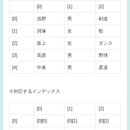
[0]
[1]
[2]
[0]
浅野
男
剣道
[1]
貝塚
女
歌
[2]
坂上
女
ダンス
[3]
高原
男
野球
[4]
中条
男
柔道
※対応するインデックス
[0]
[1]
[2]
[0]
[0][0]
[0][1]
[0][2]