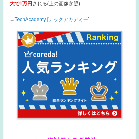
大で1万円
される(上の画像参照)
→
TechAcademy [テックアカデミー]