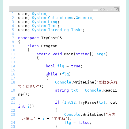
1
using 
System
;
2
using 
System
.
Collections
.
Generic
;
3
using 
System
.
Linq
;
4
using 
System
.
Text
;
5
using 
System
.
Threading
.
Tasks
;
6
7
namespace
TryCast05
8
{
9
class
Program
10
{
11
static
void
Main
(
string
[
]
args
)
12
{
13
14
bool
flg
=
true
;
15
16
while
(
flg
)
17
{
18
Console
.
WriteLine
(
"整数を入れ
てください"
)
;
19
string
txt
=
Console
.
ReadLi
ne
(
)
;
20
21
if
(
Int32
.
TryParse
(
txt
,
out 
int
i
)
)
22
{
23
Console
.
WriteLine
(
"入力
した値は"
+
i
+
"ですね"
)
;
24
flg
=
false
;
25
}