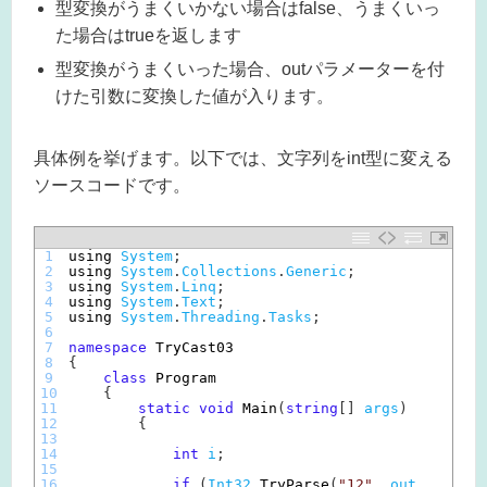
型変換がうまくいかない場合はfalse、うまくいっ
た場合はtrueを返します
型変換がうまくいった場合、outパラメーターを付
けた引数に変換した値が入ります。
具体例を挙げます。以下では、文字列をint型に変える
ソースコードです。
1
using 
System
;
2
using 
System
.
Collections
.
Generic
;
3
using 
System
.
Linq
;
4
using 
System
.
Text
;
5
using 
System
.
Threading
.
Tasks
;
6
7
namespace
TryCast03
8
{
9
class
Program
10
{
11
static
void
Main
(
string
[
]
args
)
12
{
13
14
int
i
;
15
16
if
(
Int32
.
TryParse
(
"12"
,
out