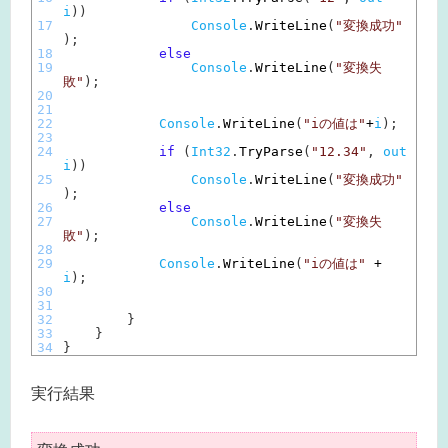
i
)
)
17
Console
.
WriteLine
(
"変換成功"
)
;
18
else
19
Console
.
WriteLine
(
"変換失
敗"
)
;
20
21
22
Console
.
WriteLine
(
"iの値は"
+
i
)
;
23
24
if
(
Int32
.
TryParse
(
"12.34"
,
out
i
)
)
25
Console
.
WriteLine
(
"変換成功"
)
;
26
else
27
Console
.
WriteLine
(
"変換失
敗"
)
;
28
29
Console
.
WriteLine
(
"iの値は"
+
i
)
;
30
31
32
}
33
}
34
}
実行結果