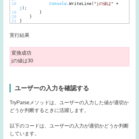
18
Console
.
WriteLine
(
"jの値は"
+
j
)
;
19
}
20
}
21
}
実行結果
変換成功
jの値は30
ユーザーの入力を確認する
TryParseメソッドは、ユーザーの入力した値が適切か
どうか判断するときに活躍します。
以下のコードは、ユーザーの入力が適切かどうか判断
しています。