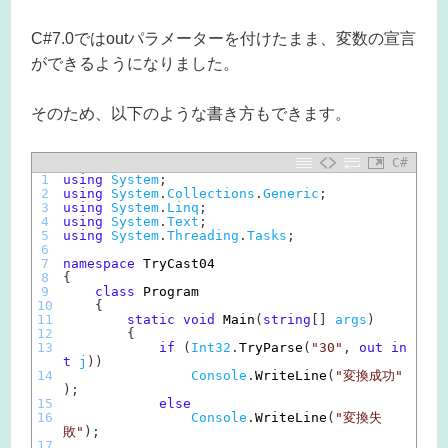
C#7.0ではoutパラメーターを付けたまま、変数の宣言
ができるようになりました。
そのため、以下のような書き方もできます。
C#
1
using
System
;
2
using
System
.
Collections
.
Generic
;
3
using
System
.
Linq
;
4
using
System
.
Text
;
5
using
System
.
Threading
.
Tasks
;
6
7
namespace
TryCast04
8
{
9
class
Program
10
{
11
static
void
Main
(
string
[
]
args
)
12
{
13
if
(
Int32
.
TryParse
(
"30"
,
out
in
t
j
)
)
14
Console
.
WriteLine
(
"変換成功"
)
;
15
else
16
Console
.
WriteLine
(
"変換失
敗"
)
;
17