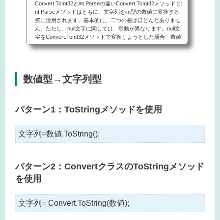
Convert.ToInt32とint.Parseの違いConvert.ToInt32メソッドとi
nt.Parseメソッドはともに、文字列をint型の数値に変換する
際に使用されます。基本的に、二つの差はほとんどありませ
ん。ただし、null文字に関しては、挙動が異なります。null文
字をConvert.ToInt32メソッドで変換しようとした場合、数値
は0として返します。null文字をint.Parseメソッドで変換しよ
うとした場合、以下のようなエラーが起きます。System.Arg
umentNullException: 値を Null にすることはできません。共
に、空文字に対しては、以下のようなエラーが起きます。S...
数値型→文字列型
パターン1：ToStringメソッドを使用
文字列=数値.ToString();
パターン2：ConvertクラスのToStringメソッド
を使用
文字列= Convert.ToString(数値);