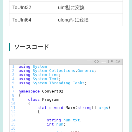
ToUInt32
uint型に変換
ToUInt64
ulong型に変換
ソースコード
C#
1
using
System
;
2
using
System
.
Collections
.
Generic
;
3
using
System
.
Linq
;
4
using
System
.
Text
;
5
using
System
.
Threading
.
Tasks
;
6
7
namespace
Convert02
8
{
9
class
Program
10
{
11
static
void
Main
(
string
[
]
args
)
12
{
13
14
string
num_txt
;
15
int
num
;
16