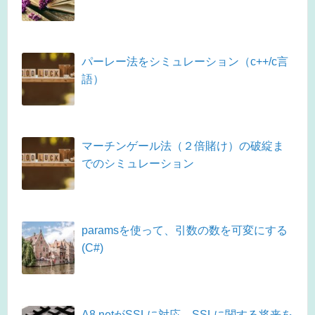
パーレー法をシミュレーション（c++/c言
語）
マーチンゲール法（２倍賭け）の破綻ま
でのシミュレーション
paramsを使って、引数の数を可変にする
(C#)
A8.netがSSLに対応。SSLに関する将来を