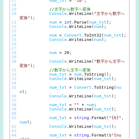
17
num_txt
=
"10"
;
18
19
//文字から数字へ変換
20
Console
.
WriteLine
(
"文字から数字へ
変換"
)
;
21
num
=
int
.
Parse
(
num_txt
)
;
22
Console
.
WriteLine
(
num
)
;
23
24
num
=
Convert
.
ToInt32
(
num_txt
)
;
25
Console
.
WriteLine
(
num
)
;
26
27
28
num
=
20
;
29
30
Console
.
WriteLine
(
"数字から文字へ
変換"
)
;
31
//数字から文字へ変換
32
num_txt
=
num
.
ToString
(
)
;
33
Console
.
WriteLine
(
num_txt
)
;
34
35
num_txt
=
Convert
.
ToString
(
nu
m
)
;
36
Console
.
WriteLine
(
num_txt
)
;
37
38
num_txt
=
""
+
num
;
39
Console
.
WriteLine
(
num_txt
)
;
40
41
num_txt
=
string
.
Format
(
"{0}"
,
num
)
;
42
Console
.
WriteLine
(
num_txt
)
;
43
44
num_txt
=
string
.
Format
(
$
"{nu