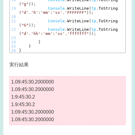
(
"g"
)
)
;
19
Console
.
WriteLine
(
tp
.
ToString
(
"d'.'h':'mm':'ss'.'FFFFFFF"
)
)
;
20
21
Console
.
WriteLine
(
tp
.
ToString
(
"G"
)
)
;
22
Console
.
WriteLine
(
tp
.
ToString
(
"d'.'hh':'mm':'ss'.'fffffff"
)
)
;
23
24
}
25
}
26
}
実行結果
1.09:45:30.2000000
1.09:45:30.2000000
1:9:45:30.2
1.9:45:30.2
1:09:45:30.2000000
1.09:45:30.2000000