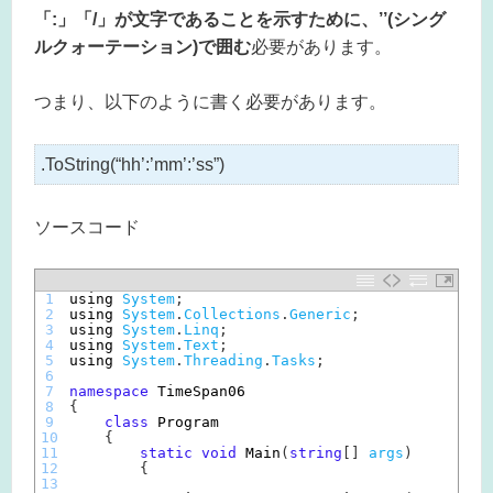
「:」「/」が文字であることを示すために、’’(シング
ルクォーテーション)で囲む
必要があります。
つまり、以下のように書く必要があります。
.ToString(“hh’:’mm’:’ss”)
ソースコード
1
using 
System
;
2
using 
System
.
Collections
.
Generic
;
3
using 
System
.
Linq
;
4
using 
System
.
Text
;
5
using 
System
.
Threading
.
Tasks
;
6
7
namespace
TimeSpan06
8
{
9
class
Program
10
{
11
static
void
Main
(
string
[
]
args
)
12
{
13