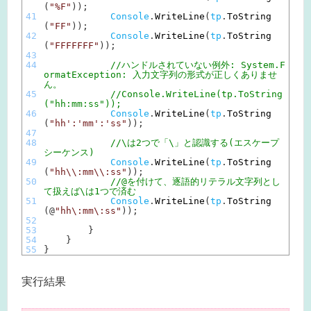
(
"%F"
)
)
;
41
Console
.
WriteLine
(
tp
.
ToString
(
"FF"
)
)
;
42
Console
.
WriteLine
(
tp
.
ToString
(
"FFFFFFF"
)
)
;
43
44
//ハンドルされていない例外: System.F
ormatException: 入力文字列の形式が正しくありませ
ん。
45
//Console.WriteLine(tp.ToString
("hh:mm:ss"));
46
Console
.
WriteLine
(
tp
.
ToString
(
"hh':'mm':'ss"
)
)
;
47
48
//\は2つで「\」と認識する(エスケープ
シーケンス)
49
Console
.
WriteLine
(
tp
.
ToString
(
"hh\\:mm\\:ss"
)
)
;
50
//@を付けて、逐語的リテラル文字列とし
て扱えば\は1つで済む
51
Console
.
WriteLine
(
tp
.
ToString
(
@
"hh\:mm\:ss"
)
)
;
52
53
}
54
}
55
}
実行結果