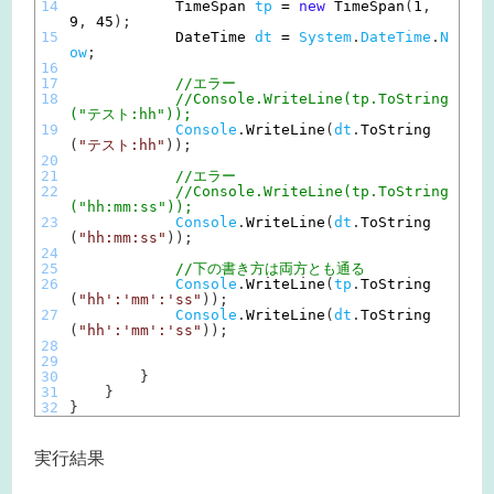
14
TimeSpan 
tp
=
new
TimeSpan
(
1
,
9
,
45
)
;
15
DateTime 
dt
=
System
.
DateTime
.
N
ow
;
16
17
//エラー
18
//Console.WriteLine(tp.ToString
("テスト:hh"));
19
Console
.
WriteLine
(
dt
.
ToString
(
"テスト:hh"
)
)
;
20
21
//エラー
22
//Console.WriteLine(tp.ToString
("hh:mm:ss"));
23
Console
.
WriteLine
(
dt
.
ToString
(
"hh:mm:ss"
)
)
;
24
25
//下の書き方は両方とも通る
26
Console
.
WriteLine
(
tp
.
ToString
(
"hh':'mm':'ss"
)
)
;
27
Console
.
WriteLine
(
dt
.
ToString
(
"hh':'mm':'ss"
)
)
;
28
29
30
}
31
}
32
}
実行結果