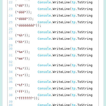
22
Console
.
WriteLine
(
tp
.
ToString
(
"dd"
)
)
;
23
Console
.
WriteLine
(
tp
.
ToString
(
"ddd"
)
)
;
24
Console
.
WriteLine
(
tp
.
ToString
(
"dddd"
)
)
;
25
Console
.
WriteLine
(
tp
.
ToString
(
"dddddddd"
)
)
;
26
27
Console
.
WriteLine
(
tp
.
ToString
(
"%h"
)
)
;
28
Console
.
WriteLine
(
tp
.
ToString
(
"hh"
)
)
;
29
30
Console
.
WriteLine
(
tp
.
ToString
(
"%m"
)
)
;
31
Console
.
WriteLine
(
tp
.
ToString
(
"mm"
)
)
;
32
33
Console
.
WriteLine
(
tp
.
ToString
(
"%s"
)
)
;
34
Console
.
WriteLine
(
tp
.
ToString
(
"ss"
)
)
;
35
36
Console
.
WriteLine
(
tp
.
ToString
(
"%f"
)
)
;
37
Console
.
WriteLine
(
tp
.
ToString
(
"ff"
)
)
;
38
Console
.
WriteLine
(
tp
.
ToString
(
"fffffff"
)
)
;
39
40
Console
.
WriteLine
(
tp
.
ToString