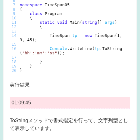
6
7
namespace
TimeSpan05
8
{
9
class
Program
10
{
11
static
void
Main
(
string
[
]
args
)
12
{
13
14
TimeSpan 
tp
=
new
TimeSpan
(
1
,
9
,
45
)
;
15
16
Console
.
WriteLine
(
tp
.
ToString
(
"hh':'mm':'ss"
)
)
;
17
18
}
19
}
20
}
実行結果
01:09:45
ToStringメソッドで書式指定を行って、文字列型とし
て表示しています。