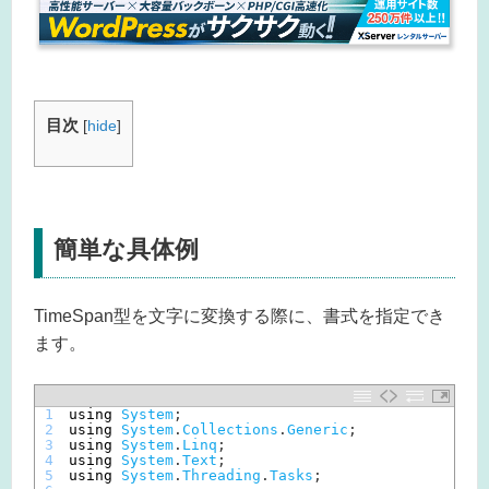
目次
[
hide
]
簡単な具体例
TimeSpan型を文字に変換する際に、書式を指定でき
ます。
1
using 
System
;
2
using 
System
.
Collections
.
Generic
;
3
using 
System
.
Linq
;
4
using 
System
.
Text
;
5
using 
System
.
Threading
.
Tasks
;