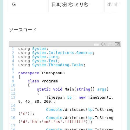
G
日.時:分:秒.ミリ秒
d’.’hh’:’mm’:
ソースコード
1
using 
System
;
2
using 
System
.
Collections
.
Generic
;
3
using 
System
.
Linq
;
4
using 
System
.
Text
;
5
using 
System
.
Threading
.
Tasks
;
6
7
namespace
TimeSpan08
8
{
9
class
Program
10
{
11
static
void
Main
(
string
[
]
args
)
12
{
13
TimeSpan 
tp
=
new
TimeSpan
(
1
,
9
,
45
,
30
,
200
)
;
14
15
Console
.
WriteLine
(
tp
.
ToString
(
"c"
)
)
;
16
Console
.
WriteLine
(
tp
.
ToString
(
"d'.'hh':'mm':'ss'.'fffffff"
)
)
;
17
18
Console
.
WriteLine
(
tp
.
ToString