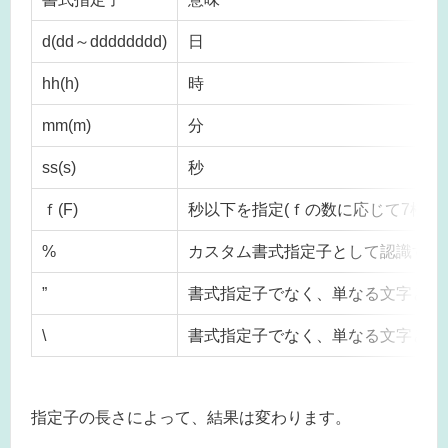
d(dd～dddddddd)
日
hh(h)
時
mm(m)
分
ss(s)
秒
ｆ(F)
秒以下を指定(ｆの数に応じて7桁ま
%
カスタム書式指定子として認識する
”
書式指定子でなく、単なる文字とし
\
書式指定子でなく、単なる文字とし
指定子の長さによって、結果は変わります。