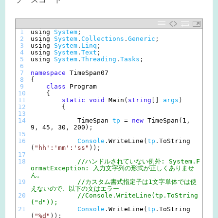
1
using 
System
;
2
using 
System
.
Collections
.
Generic
;
3
using 
System
.
Linq
;
4
using 
System
.
Text
;
5
using 
System
.
Threading
.
Tasks
;
6
7
namespace
TimeSpan07
8
{
9
class
Program
10
{
11
static
void
Main
(
string
[
]
args
)
12
{
13
14
TimeSpan 
tp
=
new
TimeSpan
(
1
,
9
,
45
,
30
,
200
)
;
15
16
Console
.
WriteLine
(
tp
.
ToString
(
"hh':'mm':'ss"
)
)
;
17
18
//ハンドルされていない例外: System.F
ormatException: 入力文字列の形式が正しくありませ
ん。
19
//カスタム書式指定子は1文字単体では使
えないので、以下の文はエラー
20
//Console.WriteLine(tp.ToString
("d"));
21
Console
.
WriteLine
(
tp
.
ToString
(
"%d"
)
)
;