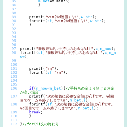
85
m_bet
=
m_min*
5
;
86
}
87
88
89
printf
(
"win(%d連勝）\t"
,
w_str
)
;
90
fprintf
(
sf
,
"win(%d連勝）\t"
,
w_str
)
;
91
}
92
93
94
95
96
97
printf
(
"勝敗差%d\t手持ちのお金は%lf"
,
c
,
m_now
)
;
98
fprintf
(
sf
,
"勝敗差%d\t手持ちのお金は%lf"
,
c
,
m_n
ow
)
;
99
100
101
printf
(
"\n"
)
;
102
fprintf
(
sf
,
"\n"
)
;
103
104
105
106
if
(
m_now
<
m_bet
)
{
//手持ちの金より賭けるお金
が高い場合
107
printf
(
"次の勝負に必要な金額は%lfです。%d回
目でゲームを終了します\n"
,
m_bet
,
i
)
;
108
fprintf
(
sf
,
"次の勝負に必要な金額は%lfです。
%d回目でゲームを終了します\n"
,
m_bet
,
i
)
;
109
break
;
110
}
111
112
}
//for(i)文の終わり