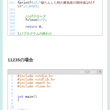
161
fprintf
(
sf
,
"破たんした時の勝負差の期待値は%lf
\n"
,
c_exp
)
;
162
163
164
//sfクローズ
165
fclose
(
sf
)
;
166
167
return
0
;
168
169
}
//プログラムの終わり
11235の場合
1
#include <stdio.h>
2
#include <stdlib.h>
3
#include <math.h>
4
#include <time.h>
5
6
7
int
main
(
)
8
{
9
10