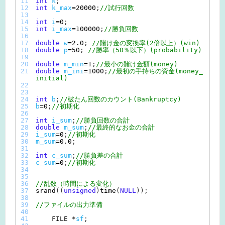
11
int
k
;
12
int
k_max
=
20000
;
//試行回数
13
14
int
i
=
0
;
15
int
i_max
=
100000
;
//勝負回数
16
17
double
w
=
2.0
;
//賭け金の変換率(2倍以上）(win)
18
double
p
=
50
;
//勝率（50％以下）(probability)
19
20
double
m_min
=
1
;
//最小の賭け金額(money)
21
double
m_ini
=
1000
;
//最初の手持ちの資金(money_
initial)
22
23
24
int
b
;
//破たん回数のカウント(Bankruptcy)
25
b
=
0
;
//初期化
26
27
int
i_sum
;
//勝負回数の合計
28
double
m_sum
;
//最終的なお金の合計
29
i_sum
=
0
;
//初期化
30
m_sum
=
0.0
;
31
32
int
c_sum
;
//勝負差の合計
33
c_sum
=
0
;
//初期化
34
35
36
//乱数（時間による変化）
37
srand
(
(
unsigned
)
time
(
NULL
)
)
;
38
39
//ファイルの出力準備
40
41
FILE *
sf
;