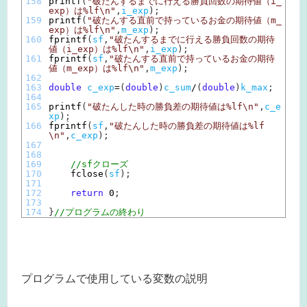
158
printf
(
"破たんするまでに行える勝負回数の期待値（i_
exp）は%lf\n"
,
i_exp
)
;
159
printf
(
"破たんする直前で持っているお金の期待値（m_
exp）は%lf\n"
,
m_exp
)
;
160
fprintf
(
sf
,
"破たんするまでに行える勝負回数の期待
値（i_exp）は%lf\n"
,
i_exp
)
;
161
fprintf
(
sf
,
"破たんする直前で持っているお金の期待
値（m_exp）は%lf\n"
,
m_exp
)
;
162
163
double
c_exp
=
(
double
)
c_sum
/
(
double
)
k_max
;
164
165
printf
(
"破たんした時の勝負差の期待値は%lf\n"
,
c_e
xp
)
;
166
fprintf
(
sf
,
"破たんした時の勝負差の期待値は%lf
\n"
,
c_exp
)
;
167
168
169
//sfクローズ
170
fclose
(
sf
)
;
171
172
return
0
;
173
174
}
//プログラムの終わり
プログラムで使用している変数の説明