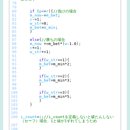
78
79
80
if
(
p
<
=
r
)
{
//負けの場合
81
m_now
-=
m_bet
;
82
c
-=
1
;
83
w_str
=
0
;
84
m_bet
=
m_min
;
85
}
86
87
else
{
//勝ちの場合
88
m_now
+=
m_bet*
(
w
-
1.0
)
;
89
c
+=
1
;
90
w_str
+=
1
;
91
92
if
(
w_str
==
1
)
{
93
m_bet
=
m_min*
2
;
94
}
95
96
if
(
w_str
==
2
)
{
97
m_bet
=
m_min*
3
;
98
}
99
100
if
(
w_str
>
=
3
)
{
101
m_bet
=
m_min*
5
;
102
}
103
}
104
105
106
i_count
=
i
;
//i_countを定義しないと破たんしない
（セーフ）場合、iと値が1ずれてしまうため
107
108