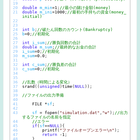
19
20
double
m_min
=
1
;
//最小の賭け金額(money)
21
double
m_ini
=
1000
;
//最初の手持ちの資金(money_
initial)
22
23
24
int
b
;
//破たん回数のカウント(Bankruptcy)
25
b
=
0
;
//初期化
26
27
int
i_sum
;
//勝負回数の合計
28
double
m_sum
;
//最終的なお金の合計
29
i_sum
=
0
;
//初期化
30
m_sum
=
0.0
;
31
32
int
c_sum
;
//勝負差の合計
33
c_sum
=
0
;
//初期化
34
35
36
//乱数（時間による変化）
37
srand
(
(
unsigned
)
time
(
NULL
)
)
;
38
39
//ファイルの出力準備
40
41
FILE *
sf
;
42
43
sf
=
fopen
(
"simulation.dat"
,
"w"
)
;
//出力
するファイルの名前を指定
44
//エラー
45
if
(
sf
==
NULL
)
{
46
printf
(
"ファイルオープンエラー\n"
)
;
47
return
-
1
;
48
}