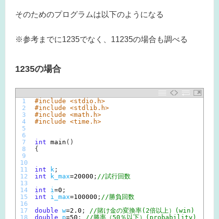
そのためのプログラムは以下のようになる
※参考までに1235でなく、11235の場合も調べる
1235の場合
1
#include <stdio.h>
2
#include <stdlib.h>
3
#include <math.h>
4
#include <time.h>
5
6
7
int
main
(
)
8
{
9
10
11
int
k
;
12
int
k_max
=
20000
;
//試行回数
13
14
int
i
=
0
;
15
int
i_max
=
100000
;
//勝負回数
16
17
double
w
=
2.0
;
//賭け金の変換率(2倍以上）(win)
18
double
p
=
50
;
//勝率（50％以下）(probability)