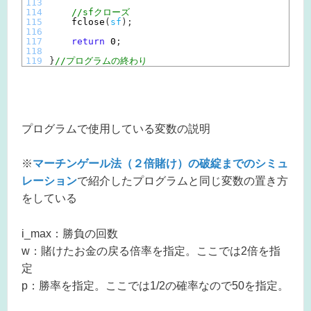
113
114
//sfクローズ
115
fclose
(
sf
)
;
116
117
return
0
;
118
119
}
//プログラムの終わり
プログラムで使用している変数の説明
※
マーチンゲール法（２倍賭け）の破綻までのシミュ
レーション
で紹介したプログラムと同じ変数の置き方
をしている
i_max：勝負の回数
w：賭けたお金の戻る倍率を指定。ここでは2倍を指
定
p：勝率を指定。ここでは1/2の確率なので50を指定。