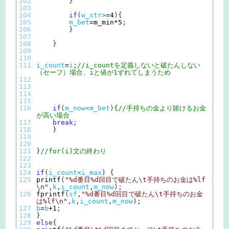
102
}
103
104
if
(
w_str
>
=
4
)
{
105
m_bet
=
m_min*
5
;
106
}
107
108
}
109
110
111
i_count
=
i
;
//i_countを定義しないと破たんしない
（セーフ）場合、iと値が1ずれてしまうため
112
113
114
115
116
if
(
m_now
<
m_bet
)
{
//手持ちの金より賭けるお金
が高い場合
117
break
;
118
}
119
120
121
}
//for(i)文の終わり
122
123
124
if
(
i_count
<
i_max
)
{
125
printf
(
"%d番目%d回目で破たん\t手持ちのお金は%lf
\n"
,
k
,
i_count
,
m_now
)
;
126
fprintf
(
sf
,
"%d番目%d回目で破たん\t手持ちのお金
は%lf\n"
,
k
,
i_count
,
m_now
)
;
127
b
=
b
+
1
;
128
}
129
else
{