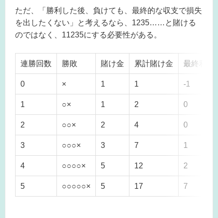
ただ、「勝利した後、負けても、最終的な収支で損失
を出したくない」と考えるなら、1235……と賭ける
のではなく、11235にする必要性がある。
連勝回数
勝敗
賭け金
累計賭け金
最終利益
0
×
1
1
-1
1
○×
1
2
0
2
○○×
2
4
0
3
○○○×
3
7
1
4
○○○○×
5
12
2
5
○○○○○×
5
17
7