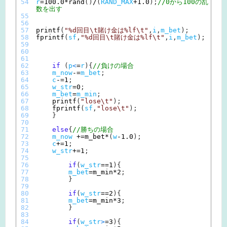
54
r
=
100.0
*
rand
(
)
/
(
RAND_MAX
+
1.0
)
;
//0から100の乱
数を出す
55
56
57
printf
(
"%d回目\t賭け金は%lf\t"
,
i
,
m_bet
)
;
58
fprintf
(
sf
,
"%d回目\t賭け金は%lf\t"
,
i
,
m_bet
)
;
59
60
61
62
if
(
p
<
=
r
)
{
//負けの場合
63
m_now
-=
m_bet
;
64
c
-=
1
;
65
w_str
=
0
;
66
m_bet
=
m_min
;
67
printf
(
"lose\t"
)
;
68
fprintf
(
sf
,
"lose\t"
)
;
69
}
70
71
else
{
//勝ちの場合
72
m_now
+=
m_bet*
(
w
-
1.0
)
;
73
c
+=
1
;
74
w_str
+=
1
;
75
76
if
(
w_str
==
1
)
{
77
m_bet
=
m_min*
2
;
78
}
79
80
if
(
w_str
==
2
)
{
81
m_bet
=
m_min*
3
;
82
}
83
84
if
(
w_str
>
=
3
)
{