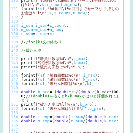
130
printf
(
"%d番目\t%d回目までセーフ\t手持ちのお金
は%lf\n"
,
k
,
i_count
,
m_now
)
;
131
fprintf
(
sf
,
"%d番目\t%d回目までセーフ\t手持ちの
お金は%lf\n"
,
k
,
i_count
,
m_now
)
;
132
}
133
134
i_sum
=
i_sum
+
i_count
;
135
m_sum
=
m_sum
+
m_now
;
136
c_sum
=
c_sum
+
c
;
137
138
}
//for(k)文の終わり
139
140
//破たん率
141
142
printf
(
"勝負回数は%d\n"
,
i_max
)
;
143
printf
(
"試行回数は%d\n"
,
k_max
)
;
144
printf
(
"破たん回数は%d\n"
,
b
)
;
145
146
fprintf
(
sf
,
"勝負回数は%d\n"
,
i_max
)
;
147
fprintf
(
sf
,
"試行回数は%d\n"
,
k_max
)
;
148
fprintf
(
sf
,
"破たん回数は%d\n"
,
b
)
;
149
150
double
b_pro
=
(
double
)
b
/
(
double
)
k_max*
100.
0
;
//(double)を抜くとb/k_maxがゼロと評価されてし
まう
151
printf
(
"破たん率は%lf％\n"
,
b_pro
)
;
152
fprintf
(
sf
,
"破たん率は%lf％\n"
,
b_pro
)
;
153
154
double
i_exp
=
(
double
)
i_sum
/
(
double
)
k_max
;
155
double
m_exp
=
(
double
)
m_sum
/
(
double
)
k_max
;
156
157