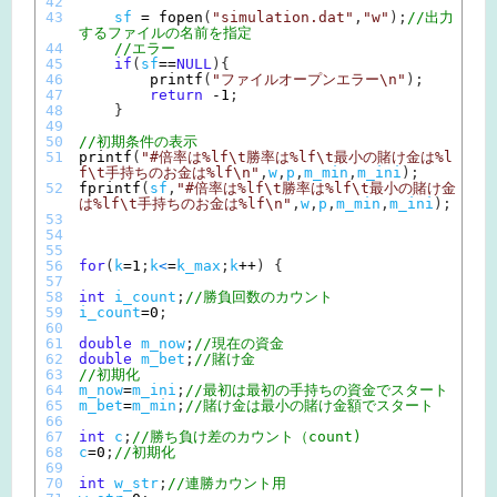
42
43
sf
=
fopen
(
"simulation.dat"
,
"w"
)
;
//出力
するファイルの名前を指定
44
//エラー
45
if
(
sf
==
NULL
)
{
46
printf
(
"ファイルオープンエラー\n"
)
;
47
return
-
1
;
48
}
49
50
//初期条件の表示
51
printf
(
"#倍率は%lf\t勝率は%lf\t最小の賭け金は%l
f\t手持ちのお金は%lf\n"
,
w
,
p
,
m_min
,
m_ini
)
;
52
fprintf
(
sf
,
"#倍率は%lf\t勝率は%lf\t最小の賭け金
は%lf\t手持ちのお金は%lf\n"
,
w
,
p
,
m_min
,
m_ini
)
;
53
54
55
56
for
(
k
=
1
;
k
<
=
k_max
;
k
++
)
{
57
58
int
i_count
;
//勝負回数のカウント
59
i_count
=
0
;
60
61
double
m_now
;
//現在の資金
62
double
m_bet
;
//賭け金
63
//初期化
64
m_now
=
m_ini
;
//最初は最初の手持ちの資金でスタート
65
m_bet
=
m_min
;
//賭け金は最小の賭け金額でスタート
66
67
int
c
;
//勝ち負け差のカウント（count)
68
c
=
0
;
//初期化
69
70
int
w_str
;
//連勝カウント用