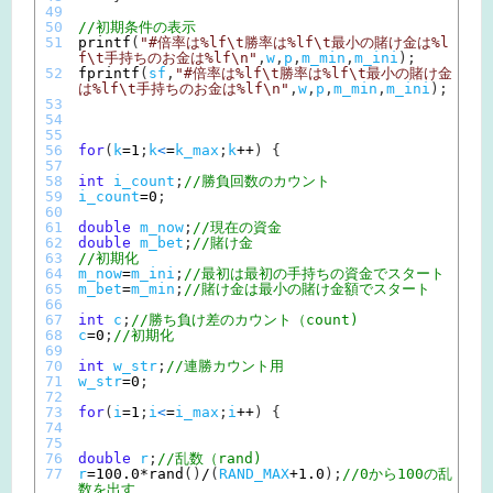
49
50
//初期条件の表示
51
printf
(
"#倍率は%lf\t勝率は%lf\t最小の賭け金は%l
f\t手持ちのお金は%lf\n"
,
w
,
p
,
m_min
,
m_ini
)
;
52
fprintf
(
sf
,
"#倍率は%lf\t勝率は%lf\t最小の賭け金
は%lf\t手持ちのお金は%lf\n"
,
w
,
p
,
m_min
,
m_ini
)
;
53
54
55
56
for
(
k
=
1
;
k
<
=
k_max
;
k
++
)
{
57
58
int
i_count
;
//勝負回数のカウント
59
i_count
=
0
;
60
61
double
m_now
;
//現在の資金
62
double
m_bet
;
//賭け金
63
//初期化
64
m_now
=
m_ini
;
//最初は最初の手持ちの資金でスタート
65
m_bet
=
m_min
;
//賭け金は最小の賭け金額でスタート
66
67
int
c
;
//勝ち負け差のカウント（count)
68
c
=
0
;
//初期化
69
70
int
w_str
;
//連勝カウント用
71
w_str
=
0
;
72
73
for
(
i
=
1
;
i
<
=
i_max
;
i
++
)
{
74
75
76
double
r
;
//乱数（rand)
77
r
=
100.0
*
rand
(
)
/
(
RAND_MAX
+
1.0
)
;
//0から100の乱
数を出す