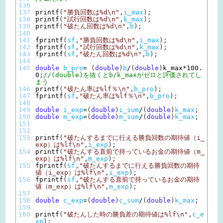
136
137
printf
(
"勝負回数は%d\n"
,
i_max
)
;
138
printf
(
"試行回数は%d\n"
,
k_max
)
;
139
printf
(
"破たん回数は%d\n"
,
b
)
;
140
141
fprintf
(
sf
,
"勝負回数は%d\n"
,
i_max
)
;
142
fprintf
(
sf
,
"試行回数は%d\n"
,
k_max
)
;
143
fprintf
(
sf
,
"破たん回数は%d\n"
,
b
)
;
144
145
double
b_pro
=
(
double
)
b
/
(
double
)
k_max*
100.
0
;
//(double)を抜くとb/k_maxがゼロと評価されてし
まう
146
printf
(
"破たん率は%lf％\n"
,
b_pro
)
;
147
fprintf
(
sf
,
"破たん率は%lf％\n"
,
b_pro
)
;
148
149
double
i_exp
=
(
double
)
i_sum
/
(
double
)
k_max
;
150
double
m_exp
=
(
double
)
m_sum
/
(
double
)
k_max
;
151
152
153
printf
(
"破たんするまでに行える勝負回数の期待値（i_
exp）は%lf\n"
,
i_exp
)
;
154
printf
(
"破たんする直前で持っているお金の期待値（m_
exp）は%lf\n"
,
m_exp
)
;
155
fprintf
(
sf
,
"破たんするまでに行える勝負回数の期待
値（i_exp）は%lf\n"
,
i_exp
)
;
156
fprintf
(
sf
,
"破たんする直前で持っているお金の期待
値（m_exp）は%lf\n"
,
m_exp
)
;
157
158
double
c_exp
=
(
double
)
c_sum
/
(
double
)
k_max
;
159
160
printf
(
"破たんした時の勝負差の期待値は%lf\n"
,
c_e
xp
)
;