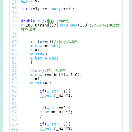
71
w_str
=
0
;
72
73
for
(
i
=
1
;
i
<
=
i_max
;
i
++
)
{
74
75
76
double
r
;
//乱数（rand)
77
r
=
100.0
*
rand
(
)
/
(
RAND_MAX
+
1.0
)
;
//0から100の乱
数を出す
78
79
80
if
(
p
<
=
r
)
{
//負けの場合
81
m_now
-=
m_bet
;
82
c
-=
1
;
83
w_str
=
0
;
84
m_bet
=
m_min
;
85
}
86
87
else
{
//勝ちの場合
88
m_now
+=
m_bet*
(
w
-
1.0
)
;
89
c
+=
1
;
90
w_str
+=
1
;
91
92
if
(
w_str
==
1
)
{
93
m_bet
=
m_min*
1
;
94
}
95
96
if
(
w_str
==
2
)
{
97
m_bet
=
m_min*
2
;
98
}
99
100
if
(
w_str
==
3
)
{
101
m_bet
=
m_min*
3
;