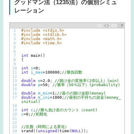
グッドマン法（1235法）の個別シミュ
レーション
1
#include <stdio.h>
2
#include <stdlib.h>
3
#include <math.h>
4
#include <time.h>
5
6
7
int
main
(
)
8
{
9
10
int
i
=
0
;
11
int
i_max
=
100000
;
//勝負回数
12
13
double
w
=
2.0
;
//賭け金の変換率(2倍以上）(win)
14
double
p
=
50
;
//勝率（50％以下）(probability)
15
16
double
m_min
=
1
;
//最小の賭け金額(money)
17
double
m_ini
=
1000
;
//最初の手持ちの資金(money_
initial)
18
19
int
c
;
//勝ち負け差のカウント（count)
20
c
=
0
;
//初期化
21
22
23
//乱数（時間による変化）
24
srand
(
(
unsigned
)
time
(
NULL
)
)
;