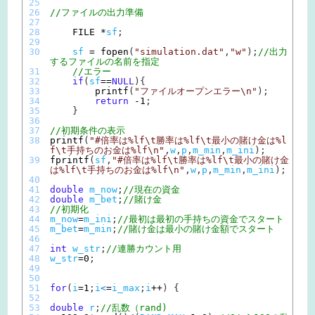
25
26
//ファイルの出力準備
27
28
FILE *
sf
;
29
30
sf
=
fopen
(
"simulation.dat"
,
"w"
)
;
//出力
するファイルの名前を指定
31
//エラー
32
if
(
sf
==
NULL
)
{
33
printf
(
"ファイルオープンエラー\n"
)
;
34
return
-
1
;
35
}
36
37
//初期条件の表示
38
printf
(
"#倍率は%lf\t勝率は%lf\t最小の賭け金は%l
f\t手持ちのお金は%lf\n"
,
w
,
p
,
m_min
,
m_ini
)
;
39
fprintf
(
sf
,
"#倍率は%lf\t勝率は%lf\t最小の賭け金
は%lf\t手持ちのお金は%lf\n"
,
w
,
p
,
m_min
,
m_ini
)
;
40
41
double
m_now
;
//現在の資金
42
double
m_bet
;
//賭け金
43
//初期化
44
m_now
=
m_ini
;
//最初は最初の手持ちの資金でスタート
45
m_bet
=
m_min
;
//賭け金は最小の賭け金額でスタート
46
47
int
w_str
;
//連勝カウント用
48
w_str
=
0
;
49
50
51
for
(
i
=
1
;
i
<
=
i_max
;
i
++
)
{
52
53
double
r
;
//乱数（rand)