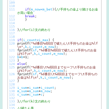
109
110
111
if
(
m_now
<
m_bet
)
{
//手持ちの金より賭けるお金
が高い場合
112
break
;
113
}
114
115
116
}
//for(i)文の終わり
117
118
119
if
(
i_count
<
i_max
)
{
120
printf
(
"%d番目%d回目で破たん\t手持ちのお金は%lf
\n"
,
k
,
i_count
,
m_now
)
;
121
fprintf
(
sf
,
"%d番目%d回目で破たん\t手持ちのお金
は%lf\n"
,
k
,
i_count
,
m_now
)
;
122
b
=
b
+
1
;
123
}
124
else
{
125
printf
(
"%d番目\t%d回目までセーフ\t手持ちのお金
は%lf\n"
,
k
,
i_count
,
m_now
)
;
126
fprintf
(
sf
,
"%d番目\t%d回目までセーフ\t手持ちの
お金は%lf\n"
,
k
,
i_count
,
m_now
)
;
127
}
128
129
i_sum
=
i_sum
+
i_count
;
130
m_sum
=
m_sum
+
m_now
;
131
c_sum
=
c_sum
+
c
;
132
133
}
//for(k)文の終わり
134
135
//破たん率